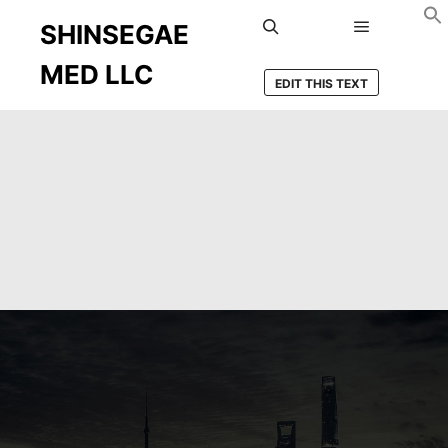
SHINSEGAE
Main men
Search
MED LLC
EDIT THIS TEXT
Deprecated
: Function get_magic_quotes_gpc() is
deprecated in
/home/shinspk1/public_html/wp-
content/plugins/woocommerce-
multilingual/inc/missing-php-functions.php
on line
20
Deprecated
: Function get_magic_quotes_gpc() is
deprecated in
/home/shinspk1/public_html/wp-
content/plugins/wpml-string-
translation/inc/functions.php
on line
25