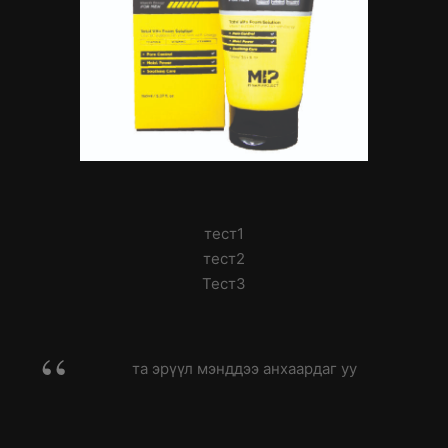
тест1
тест2
Тест3
та эрүүл мэнддээ анхаардаг уу