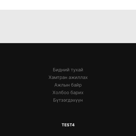
Бидний тухай
Хамтран ажиллах
Ажлын байр
Холбоо барих
Бүтээгдэхүүн
TEST4